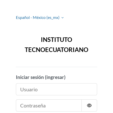
Saltar al contenido principal
Español - México ‎(es_mx)‎
INSTITUTO
TECNOECUATORIANO
Iniciar sesión (ingresar)
Usuario
Contraseña